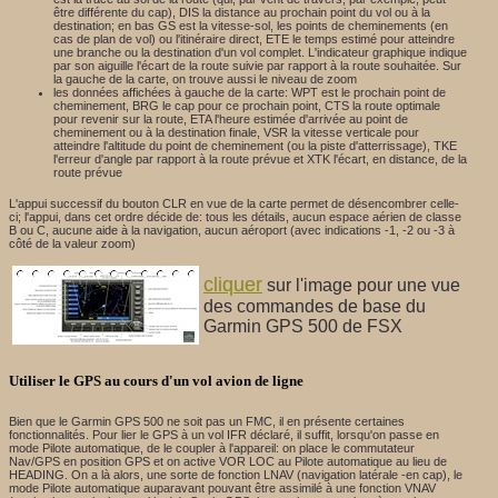
être différente du cap), DIS la distance au prochain point du vol ou à la
destination; en bas GS est la vitesse-sol, les points de cheminements (en
cas de plan de vol) ou l'itinéraire direct, ETE le temps estimé pour atteindre
une branche ou la destination d'un vol complet. L'indicateur graphique indique
par son aiguille l'écart de la route suivie par rapport à la route souhaitée. Sur
la gauche de la carte, on trouve aussi le niveau de zoom
les données affichées à gauche de la carte: WPT est le prochain point de
cheminement, BRG le cap pour ce prochain point, CTS la route optimale
pour revenir sur la route, ETA l'heure estimée d'arrivée au point de
cheminement ou à la destination finale, VSR la vitesse verticale pour
atteindre l'altitude du point de cheminement (ou la piste d'atterrissage), TKE
l'erreur d'angle par rapport à la route prévue et XTK l'écart, en distance, de la
route prévue
L'appui successif du bouton CLR en vue de la carte permet de désencombrer celle-
ci; l'appui, dans cet ordre décide de: tous les détails, aucun espace aérien de classe
B ou C, aucune aide à la navigation, aucun aéroport (avec indications -1, -2 ou -3 à
côté de la valeur zoom)
cliquer
sur l'image pour une vue
des commandes de base du
Garmin GPS 500 de FSX
Utiliser le GPS au cours d'un vol avion de ligne
Bien que le Garmin GPS 500 ne soit pas un FMC, il en présente certaines
fonctionnalités. Pour lier le GPS à un vol IFR déclaré, il suffit, lorsqu'on passe en
mode Pilote automatique, de le coupler à l'appareil: on place le commutateur
Nav/GPS en position GPS et on active VOR LOC au Pilote automatique au lieu de
HEADING. On a là alors, une sorte de fonction LNAV (navigation latérale -en cap), le
mode Pilote automatique auparavant pouvant être assimilé à une fonction VNAV