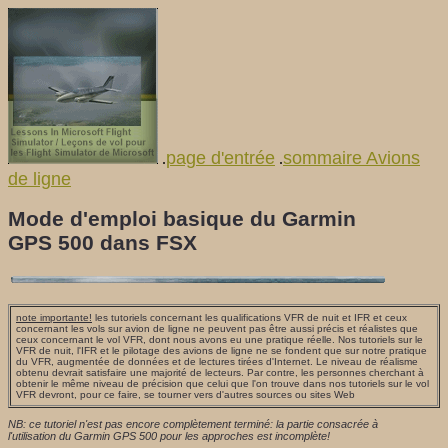
page d'entrée
sommaire Avions
.
.
de ligne
Mode d'emploi basique du Garmin
GPS 500 dans FSX
note importante!
les tutoriels concernant les qualifications VFR de nuit et IFR et ceux
concernant les vols sur avion de ligne ne peuvent pas être aussi précis et réalistes que
ceux concernant le vol VFR, dont nous avons eu une pratique réelle. Nos tutoriels sur le
VFR de nuit, l'IFR et le pilotage des avions de ligne ne se fondent que sur notre pratique
du VFR, augmentée de données et de lectures tirées d'Internet. Le niveau de réalisme
obtenu devrait satisfaire une majorité de lecteurs. Par contre, les personnes cherchant à
obtenir le même niveau de précision que celui que l'on trouve dans nos tutoriels sur le vol
VFR devront, pour ce faire, se tourner vers d'autres sources ou sites Web
NB: ce tutoriel n'est pas encore complètement terminé: la partie consacrée à
l'utilisation du Garmin GPS 500 pour les approches est incomplète!