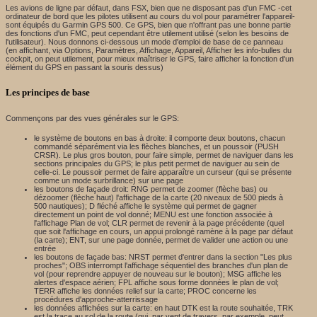
Les avions de ligne par défaut, dans FSX, bien que ne disposant pas d'un FMC -cet
ordinateur de bord que les pilotes utilisent au cours du vol pour paramétrer l'appareil-
sont équipés du Garmin GPS 500. Ce GPS, bien que n'offrant pas une bonne partie
des fonctions d'un FMC, peut cependant être utilement utilisé (selon les besoins de
l'utilisateur). Nous donnons ci-dessous un mode d'emploi de base de ce panneau
(en affichant, via Options, Paramètres, Affichage, Appareil, Afficher les info-bulles du
cockpit, on peut utilement, pour mieux maîtriser le GPS, faire afficher la fonction d'un
élément du GPS en passant la souris dessus)
Les principes de base
Commençons par des vues générales sur le GPS:
le système de boutons en bas à droite: il comporte deux boutons, chacun
commandé séparément via les flèches blanches, et un poussoir (PUSH
CRSR). Le plus gros bouton, pour faire simple, permet de naviguer dans les
sections principales du GPS; le plus petit permet de naviguer au sein de
celle-ci. Le poussoir permet de faire apparaître un curseur (qui se présente
comme un mode surbrillance) sur une page
les boutons de façade droit: RNG permet de zoomer (flèche bas) ou
dézoomer (flèche haut) l'affichage de la carte (20 niveaux de 500 pieds à
500 nautiques); D fléché affiche le système qui permet de gagner
directement un point de vol donné; MENU est une fonction associée à
l'affichage Plan de vol; CLR permet de revenir à la page précédente (quel
que soit l'affichage en cours, un appui prolongé ramène à la page par défaut
(la carte); ENT, sur une page donnée, permet de valider une action ou une
entrée
les boutons de façade bas: NRST permet d'entrer dans la section "Les plus
proches"; OBS interrompt l'affichage séquentiel des branches d'un plan de
vol (pour reprendre appuyer de nouveau sur le bouton); MSG affiche les
alertes d'espace aérien; FPL affiche sous forme données le plan de vol;
TERR affiche les données relief sur la carte; PROC concerne les
procédures d'approche-atterrissage
les données affichées sur la carte: en haut DTK est la route souhaitée, TRK
est la trace au sol de la route (qui, par vent de travers, par exemple, peut