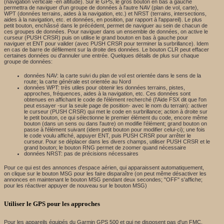
(navigation verticale -en altitude). Sur le GPS, le gros bouton en bas à gauche
permettra de naviguer d'un groupe de données à l'autre NAV (plan de vol, carte),
WPT (données terrains, aides à la navigation, etc.) et NRST (terrains, intersections,
aides à la navigation, etc. et données, en position, par rapport à l'appareil). Le plus
petit bouton, enchâssé dans le précédent, permet de naviguer au sein de chacun de
ces groupes de données. Pour naviguer dans un ensemble de données, on active le
curseur (PUSH CRSR) puis on utilise le grand bouton en bas à gauche pour
naviguer et ENT pour valider (avec PUSH CRSR pour terminer la surbrillance). Idem
en cas de barre de défilement sur la droite des données. Le bouton CLR peut effacer
certaines données ou d'annuler une entrée. Quelques détails de plus sur chaque
groupe de données:
données NAV: la carte suivi du plan de vol est orientée dans le sens de la
route; la carte générale est orientée au Nord
données WPT: très utiles pour obtenir les données terrains, pistes,
approches, fréquences, aides à la navigation, etc. Ces données sont
obtenues en affichant le code de l'élément recherché (l'Aide FSX dit que l'on
peut essayer -sur la seule page de position- avec le nom du terrain): activer
le curseur (PUSH CRSR) qui met le code en surbrillance; action à droite sur
le petit bouton, ce qui sélectionne le premier élément du code, encore même
bouton (dans un sens ou dans l'autre) on modifie l'élément; grand bouton on
passe à l'élément suivant (idem petit bouton pour modifier celui-ci); une fois
le code voulu affiché, appuyer ENT, puis PUSH CRSR pour arrêter le
curseur. Pour se déplacer dans les divers champs, utiliser PUSH CRSR et le
grand bouton; le bouton RNG permet de zoomer quand nécessaire
données NRST: pas de précisions nécessaires
Pour ce qui est des annonces d'espace aérien, qui apparaissent automatiquement,
on clique sur le bouton MSG pour les faire disparaître (on peut même désactiver les
annonces en maintenant le bouton MSG pendant deux secondes; "OFF" s'affiche;
pour les réactiver appuyer de nouveau sur le bouton MSG)
Utiliser le GPS pour les approches
Pour les appareils équipés du Garmin GPS 500 et qui ne disposent pas d'un FMC,