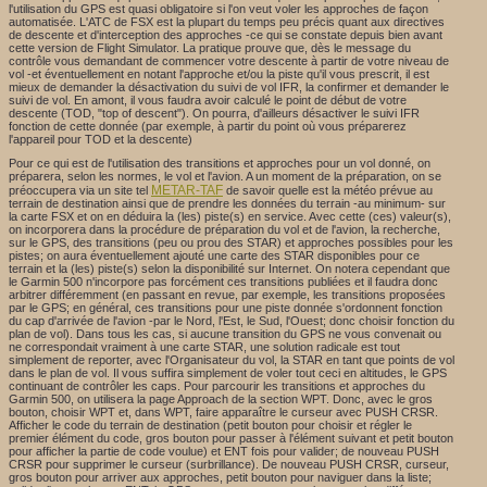
l'utilisation du GPS est quasi obligatoire si l'on veut voler les approches de façon
automatisée. L'ATC de FSX est la plupart du temps peu précis quant aux directives
de descente et d'interception des approches -ce qui se constate depuis bien avant
cette version de Flight Simulator. La pratique prouve que, dès le message du
contrôle vous demandant de commencer votre descente à partir de votre niveau de
vol -et éventuellement en notant l'approche et/ou la piste qu'il vous prescrit, il est
mieux de demander la désactivation du suivi de vol IFR, la confirmer et demander le
suivi de vol. En amont, il vous faudra avoir calculé le point de début de votre
descente (TOD, "top of descent"). On pourra, d'ailleurs désactiver le suivi IFR
fonction de cette donnée (par exemple, à partir du point où vous préparerez
l'appareil pour TOD et la descente)
Pour ce qui est de l'utilisation des transitions et approches pour un vol donné, on
préparera, selon les normes, le vol et l'avion. A un moment de la préparation, on se
METAR-TAF
préoccupera via un site tel
de savoir quelle est la météo prévue au
terrain de destination ainsi que de prendre les données du terrain -au minimum- sur
la carte FSX et on en déduira la (les) piste(s) en service. Avec cette (ces) valeur(s),
on incorporera dans la procédure de préparation du vol et de l'avion, la recherche,
sur le GPS, des transitions (peu ou prou des STAR) et approches possibles pour les
pistes; on aura éventuellement ajouté une carte des STAR disponibles pour ce
terrain et la (les) piste(s) selon la disponibilité sur Internet. On notera cependant que
le Garmin 500 n'incorpore pas forcément ces transitions publiées et il faudra donc
arbitrer différemment (en passant en revue, par exemple, les transitions proposées
par le GPS; en général, ces transitions pour une piste donnée s'ordonnent fonction
du cap d'arrivée de l'avion -par le Nord, l'Est, le Sud, l'Ouest; donc choisir fonction du
plan de vol). Dans tous les cas, si aucune transition du GPS ne vous convenait ou
ne correspondait vraiment à une carte STAR, une solution radicale est tout
simplement de reporter, avec l'Organisateur du vol, la STAR en tant que points de vol
dans le plan de vol. Il vous suffira simplement de voler tout ceci en altitudes, le GPS
continuant de contrôler les caps. Pour parcourir les transitions et approches du
Garmin 500, on utilisera la page Approach de la section WPT. Donc, avec le gros
bouton, choisir WPT et, dans WPT, faire apparaître le curseur avec PUSH CRSR.
Afficher le code du terrain de destination (petit bouton pour choisir et régler le
premier élément du code, gros bouton pour passer à l'élément suivant et petit bouton
pour afficher la partie de code voulue) et ENT fois pour valider; de nouveau PUSH
CRSR pour supprimer le curseur (surbrillance). De nouveau PUSH CRSR, curseur,
gros bouton pour arriver aux approches, petit bouton pour naviguer dans la liste;