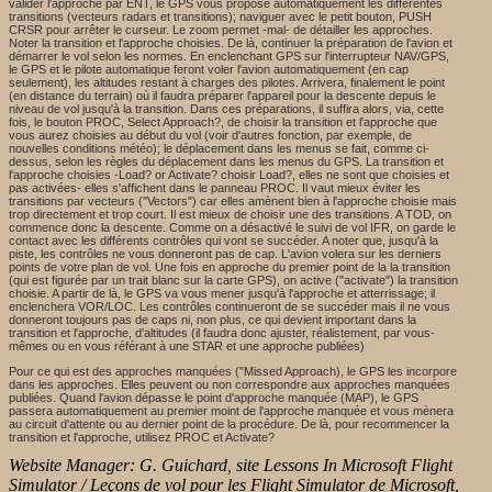
valider l'approche par ENT, le GPS vous propose automatiquement les différentes
transitions (vecteurs radars et transitions); naviguer avec le petit bouton, PUSH
CRSR pour arrêter le curseur. Le zoom permet -mal- de détailler les approches.
Noter la transition et l'approche choisies. De là, continuer la préparation de l'avion et
démarrer le vol selon les normes. En enclenchant GPS sur l'interrupteur NAV/GPS,
le GPS et le pilote automatique feront voler l'avion automatiquement (en cap
seulement), les altitudes restant à charges des pilotes. Arrivera, finalement le point
(en distance du terrain) où il faudra préparer l'appareil pour la descente depuis le
niveau de vol jusqu'à la transition. Dans ces préparations, il suffira alors, via, cette
fois, le bouton PROC, Select Approach?, de choisir la transition et l'approche que
vous aurez choisies au début du vol (voir d'autres fonction, par exemple, de
nouvelles conditions météo); le déplacement dans les menus se fait, comme ci-
dessus, selon les règles du déplacement dans les menus du GPS. La transition et
l'approche choisies -Load? or Activate? choisir Load?, elles ne sont que choisies et
pas activées- elles s'affichent dans le panneau PROC. Il vaut mieux éviter les
transitions par vecteurs ("Vectors") car elles amènent bien à l'approche choisie mais
trop directement et trop court. Il est mieux de choisir une des transitions. A TOD, on
commence donc la descente. Comme on a désactivé le suivi de vol IFR, on garde le
contact avec les différents contrôles qui vont se succéder. A noter que, jusqu'à la
piste, les contrôles ne vous donneront pas de cap. L'avion volera sur les derniers
points de votre plan de vol. Une fois en approche du premier point de la la transition
(qui est figurée par un trait blanc sur la carte GPS), on active ("activate") la transition
choisie. A partir de là, le GPS va vous mener jusqu'à l'approche et atterrissage; il
enclenchera VOR/LOC. Les contrôles continueront de se succéder mais il ne vous
donneront toujours pas de caps ni, non plus, ce qui devient important dans la
transition et l'approche, d'altitudes (il faudra donc ajuster, réalistement, par vous-
mêmes ou en vous référant à une STAR et une approche publiées)
Pour ce qui est des approches manquées ("Missed Approach), le GPS les incorpore
dans les approches. Elles peuvent ou non correspondre aux approches manquées
publiées. Quand l'avion dépasse le point d'approche manquée (MAP), le GPS
passera automatiquement au premier moint de l'approche manquée et vous mènera
au circuit d'attente ou au dernier point de la procédure. De là, pour recommencer la
transition et l'approche, utilisez PROC et Activate?
Website Manager: G. Guichard, site Lessons In Microsoft Flight
Simulator / Leçons de vol pour les Flight Simulator de Microsoft,