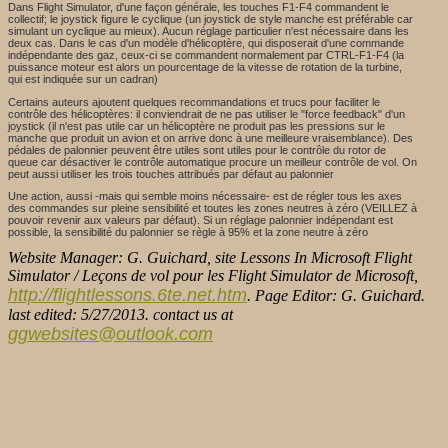
Dans Flight Simulator, d'une façon générale, les touches F1-F4 commandent le
collectif; le joystick figure le cyclique (un joystick de style manche est préférable car
simulant un cyclique au mieux). Aucun réglage particulier n'est nécessaire dans les
deux cas. Dans le cas d'un modèle d'hélicoptère, qui disposerait d'une commande
indépendante des gaz, ceux-ci se commandent normalement par CTRL-F1-F4 (la
puissance moteur est alors un pourcentage de la vitesse de rotation de la turbine,
qui est indiquée sur un cadran)
Certains auteurs ajoutent quelques recommandations et trucs pour faciliter le
contrôle des hélicoptères: il conviendrait de ne pas utiliser le "force feedback" d'un
joystick (il n'est pas utile car un hélicoptère ne produit pas les pressions sur le
manche que produit un avion et on arrive donc à une meilleure vraisemblance). Des
pédales de palonnier peuvent être utiles sont utiles pour le contrôle du rotor de
queue car désactiver le contrôle automatique procure un meilleur contrôle de vol. On
peut aussi utiliser les trois touches attribués par défaut au palonnier
Une action, aussi -mais qui semble moins nécessaire- est de régler tous les axes
des commandes sur pleine sensibilité et toutes les zones neutres à zéro (VEILLEZ à
pouvoir revenir aux valeurs par défaut). Si un réglage palonnier indépendant est
possible, la sensibilité du palonnier se règle à 95% et la zone neutre à zéro
Website Manager: G. Guichard, site Lessons In Microsoft Flight
Simulator / Leçons de vol pour les Flight Simulator de Microsoft,
http://flightlessons.6te.net.htm
. Page Editor: G. Guichard.
last edited: 5/27/2013. contact us at
ggwebsites@outlook.com