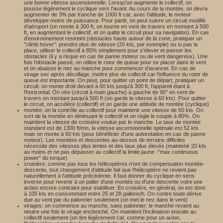
une bonne vitesse ascensionnelle. Lorsqu'on augmente le collectif, on
pousse légèrement le cyclique vers l'avant. Au cours de la montée, on devra
augmenter de 3% par tranche de 1000 ft car, avec l'altitude, le moteur
développe moins de puissance. Pour partir, on peut suivre un circuit modifié
d'aéroport (on monte à 300 ft, on tourne en vent de travers en montant à 500
ft, en augmentant le collectif, et on quitte le circuit pour sa navigation). En cas
d'environnement restreint (obstacles hauts autour de la zone, pratiquer un
"climb hover": prendre plus de vitesse (20 kts, par exemple) ou si pas la
place, utiliser le collectif à 85% simplement pour s'élever et passer les
obstacles (il y a risque en cas de panne moteur ou de vent dangereux). Une
fois l'obstacle passé, on utilise le rotor de queue pour se placer dans le vent
et on abaisse le nez au manche pour commencer d'avancer. En cas de
virage sec après décollage, mettre plus de collectif car l'influence du rotor de
queue est importante. On peut, pour quitter un point de départ, pratiquer un
circuit: on monte droit devant à 60 kts jusqu'à 300 ft, l'appareil étant à
l'horizontal. On vire (circuit à main gauche) à gauche de 90° en vent de
travers en montant jusqu'à 500 ft (on garde la vitesse à 60 kts). Pour quitter
le circuit, on accélère (collectif) et on garde une attitude de montée (cyclique)
montée: on la contrôle au collectif pour maintenir une vitesse de 60 kts. On
sort de la montée en diminuant le collectif et on règle le couple à 80%. On
maintient la vitesse de croisière voulue par le manche. Le taux de montée
standard est de 1300 ft/mn, la vitesse ascensionnelle optimale est 52 kts
mais on monte à 60 kts (pour bénéficier d'une autorotation en cas de panne
moteur). Les montées et descentes au-dessus de terrains difficiles
nécessite des vitesses plus lentes et des taux plus élevés (maintenir 20 kts
au moins et ne pas dépasser au collectif la limite jaune -"max continuous
power" du torque)
croisière: comme pas tous les hélicoptères n'ont de compensation montée-
descente, tout changement d'altitude fait que l'hélicoptère ne revient pas
naturellement à l'attitude précédente. Il faut donner du cyclique en sens
inverse pour revenir à un palier d'une montée ou d'une descente voire une
action encore contraire pour stabiliser. En croisière, en général, on est donc
à 105 kts en consommant entre 25 et 28 gallons/h. On contre toute dérive
due au vent par du palonnier seulement (on met le nez dans le vent)
virages: on commence au manche, sans palonnier; le manche revient au
neutre une fois le virage enclenché. On maintient l'inclinaison ensuite au
collectif seulement (on tire légèrement car, comme pour un avion,