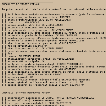
____________________________________

CHECKLIST DE VISITE PRE-VOL

le principe est celui de la visite pré-vol de tout aéronef; elle consiste
[ ] de l'intérieur cockpit en enclenchant la batterie (puis la refermer): 
[ ] pare-brise, surfaces vitrées pilote: PROPRES

[ ] phare d'atterrissage: VERIFIE OK VISUELLEMENT

[ ] tube pitot: NON BOUCHE

[ ] patins gauche: VERIFIES OK VISUELLEMENT

[ ] prise d'air statique: NON BOUCHEE

[ ] tringlerie du rotor principal: OK VISUELLEMENT

[ ] pale accessible du côté gauche: attache au rotor, angle d'attaque et b
[ ] prise d'air gauche de la turbine: OK NON OBSTRUEE

[ ] bouchon du réservoir d'essence (côté gauche, en-dessous gauche): FERME
[ ] porte de la soute à bagages gauche: FERMEE-VERROUILLEE

[ ] stabilisateur horizontal gauche: OK VISUELLEMENT

[ ] feu de navigation gauche: OK

[ ] stabilisateur vertical: OK VISUELLEMENT

[ ] rotor de queue: axe du rotor, angle d'attaque et bord de fuite de chaq
[ ] feu

[ ] crosse: OK VISUELLEMENT

[ ] stabilisateur horizontal droit: OK VISUELLEMENT

[ ] antenne VHF principale: OK

[ ] porte de la soute à bagages droit: FERMEE-VERROUILLEE

[ ] bouchon du réservoir d'essence (côté droit, en-dessous droit): FERMES

[ ] prise d'air droit de la turbine: OK NON OBSTRUEE

[ ] pale accessible du côté droit: attache au rotor, angle d'attaque et bo
[ ] patins droit: VERIFIES OK VISUELLEMENT

[ ] antennes avant: OK

[ ] niveau d'huile moteur, niveau d'huile tringlerie: VERIFIES

[ ] aspect général de l'appareil depuis l'avant droit: OK

[ ] aspect général de l'appareil depuis l'avant gauche: OK

____________________________________

CHECKLIST D'AVANT DEMARRAGE MOTEUR

[ ] embarquement passagers: EFFECTUE, PORTES FERMEES-VERROUILLEES

[ ] portes pilote(s): FERMEES-VERROUILLEES

[ ] ceinture, harnais pilote(s): BOUCLES-VERIFIES

[ ] briefing passagers (dont ceintures): FAIT
