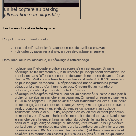
un hélicoptère au parking
(illustration non-cliquable)
Les bases du vol en hélicoptère
Rappelez-vous ce fondamental:
+ de collectif, palonnier à gauche, un peu de cyclique en avant
- de collectif, palonnier à droite, un peu de cyclique en arrière
Déroulons ici un vol classique, du décollage à l'atterrissage
roulage: soit l'hélicoptère utilise ses roues s'il en est équipé. Sinon le
décollage se fait directement (un hélicoptère peut cependant demander une
translation dans l'effet de sol pour se déplacer d'une courte distance -à pas
plus de 25 ft AGL- ou un transite à très basse altitude -100 ft AGL max- sur
de plus longues distances). En déplacement à basse altitude ne jamais
dépasser la vitesse d'un homme au pas. On contrôle au manche et
palonnier; le collectif permet de contrôler l'altitude
décollage: l'hélicoptère s'élève du sol par du collectif à 60-70%: le nez part à
droite, on corrige au manche et au palonnier. On prend un repère visuel vers
15-20 m de l'appareil. On passe ainsi en vol stationnaire au-dessus de point
de décollage, à 1 m au-dessus du sol (70-75%). On corrige aussi en cas de
vent, y compris avant (les effets du vent se compensent au cyclique
seulement, dans le vent). PUIS, on passe en vol en mouvement par action
du manche vers l'avant. L'hélicoptère poursuit le décollage: avec l'action sur
le manche vers l'avant et l'augmentation du collectif, le nez tend d'abord à
partir vers la gauche; on corrige au manche, vers l'avant. Puis il y a dérive
sur la droite; on corrige au manche, vers la gauche et au palonnier à droite.
La vitesse atteint 10-15 kts (sans plus de collectif) et l'hélicoptère monte et
accélère. On stabilise au collectif (80-85% de couple) à 60 kt, ce qui donne