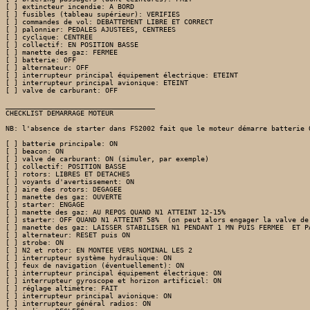
[ ] extincteur incendie: A BORD

[ ] fusibles (tableau supérieur): VERIFIES

[ ] commandes de vol: DEBATTEMENT LIBRE ET CORRECT

[ ] palonnier: PEDALES AJUSTEES, CENTREES

[ ] cyclique: CENTREE

[ ] collectif: EN POSITION BASSE

[ ] manette des gaz: FERMEE

[ ] batterie: OFF

[ ] alternateur: OFF

[ ] interrupteur principal équipement électrique: ETEINT 

[ ] interrupteur principal avionique: ETEINT

[ ] valve de carburant: OFF

____________________________________

CHECKLIST DEMARRAGE MOTEUR

NB: l'absence de starter dans FS2002 fait que le moteur démarre batterie 
[ ] batterie principale: ON

[ ] beacon: ON 

[ ] valve de carburant: ON (simuler, par exemple)

[ ] collectif: POSITION BASSE

[ ] rotors: LIBRES ET DETACHES

[ ] voyants d'avertissement: ON 

[ ] aire des rotors: DEGAGEE

[ ] manette des gaz: OUVERTE 

[ ] starter: ENGAGE 

[ ] manette des gaz: AU REPOS QUAND N1 ATTEINT 12-15% 

[ ] starter: OFF QUAND N1 ATTEINT 58%  (on peut alors engager la valve de 
[ ] manette des gaz: LAISSER STABILISER N1 PENDANT 1 MN PUIS FERMEE  ET PA
[ ] alternateur: RESET puis ON

[ ] strobe: ON

[ ] N2 et rotor: EN MONTEE VERS NOMINAL LES 2

[ ] interrupteur système hydraulique: ON

[ ] feux de navigation (éventuellement): ON

[ ] interrupteur principal équipement électrique: ON 

[ ] interrupteur gyroscope et horizon artificiel: ON

[ ] réglage altimètre: FAIT

[ ] interrupteur principal avionique: ON

[ ] interrupteur général radios: ON
