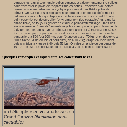
Lorsque les patins touchent le sol on continue à baisser lentement le collectif
pour transférer le poids de l'appareil sur les patins. Procédez à de petites
corrections éventuelles sur le cyclique pour empêcher l'hélicoptère de
dériver. On baisse ensuite totalement le collectif et on bouge légèrement le
palonnier pour vérifier que l'appareil est bien fermement sur le sol. Un autre
point essentiel est de surveiller l'environnement (les obstacles) et, dans la
phase finale, de toujours garder en visuel le point d'atterrissage. Dans des
environnements "naturels" -atterrissage hors aéroport- on peut devoir avoir
à éviter des obstacles. On fait généralement un circuit à main gauche à 500
ft et différent, par rapport au terrain, de celui des avions (on entre dans la
vent arrière à 500 ft et 100 kts; pour l'étape de base: 70 kts et on descend à
300 ft (avec 61 de couple et horizontal, on a 70 kts); virage en finale idem
puis on réduit la vitesse à 60 puis 52 kts. On vise un angle de descente de
10-12° (on évite les obstacles et on garde la vue du point d'atterrissage)
Quelques remarques complémentaires concernant le vol
un hélicoptère en vol au-dessus du
Grand Canyon
(illustration non-
cliquable)