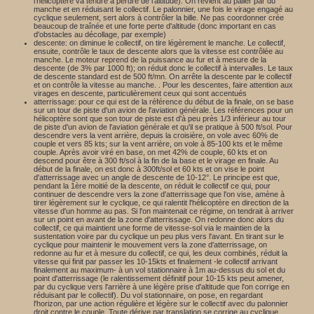
l'hélicoptère va tendre à perdre de l'altitude). On revient au palier par du
manche et en réduisant le collectif. Le palonnier, une fois le virage engagé au
cyclique seulement, sert alors à contrôler la bille. Ne pas coordonner crée
beaucoup de traînée et une forte perte d'altitude (donc important en cas
d'obstacles au décollage, par exemple)
descente: on diminue le collectif, on tire légèrement le manche. Le collectif,
ensuite, contrôle le taux de descente alors que la vitesse est contrôlée au
manche. Le moteur reprend de la puissance au fur et à mesure de la
descente (de 3% par 1000 ft); on réduit donc le collectif à intervalles. Le taux
de descente standard est de 500 ft/mn. On arrête la descente par le collectif
et on contrôle la vitesse au manche. . Pour les descentes, faire attention aux
virages en descente, particulièrement ceux qui sont accentués
atterrissage: pour ce qui est de la référence du début de la finale, on se base
sur un tour de piste d'un avion de l'aviation générale. Les références pour un
hélicoptère sont que son tour de piste est d'à peu près 1/3 inférieur au tour
de piste d'un avion de l'aviation générale et qu'il se pratique à 500 ft/sol. Pour
descendre vers la vent arrière, depuis la croisière, on vole avec 60% de
couple et vers 85 kts; sur la vent arrière, on vole à 85-100 kts et le même
couple. Après avoir viré en base, on met 42% de couple, 60 kts et on
descend pour être à 300 ft/sol à la fin de la base et le virage en finale. Au
début de la finale, on est donc à 300ft/sol et 60 kts et on vise le point
d'atterrissage avec un angle de descente de 10-12°. Le principe est que,
pendant la 1ère moitié de la descente, on réduit le collectif ce qui, pour
continuer de descendre vers la zone d'atterrissage que l'on vise, amène à
tirer légèrement sur le cyclique, ce qui ralentit l'hélicoptère en direction de la
vitesse d'un homme au pas. Si l'on maintenait ce régime, on tendrait à arriver
sur un point en avant de la zone d'atterrissage. On redonne donc alors du
collectif, ce qui maintient une forme de vitesse-sol via le maintien de la
sustentation voire par du cyclique un peu plus vers l'avant. En tirant sur le
cyclique pour maintenir le mouvement vers la zone d'atterrissage, on
redonne au fur et à mesure du collectif, ce qui, les deux combinés, réduit la
vitesse qui finit par passer les 10-15kts et finalement -le collectif arrivant
finalement au maximum- à un vol stationnaire à 1m au-dessus du sol et du
point d'atterrissage (le ralentissement définitif pour 10-15 kts peut amener,
par du cyclique vers l'arrière à une légère prise d'altitude que l'on corrige en
réduisant par le collectif). Du vol stationnaire, on pose, en regardant
l'horizon, par une action régulière et légère sur le collectif avec du palonnier
droit contre le couple. Toute dérive par translation se corrige au cyclique.