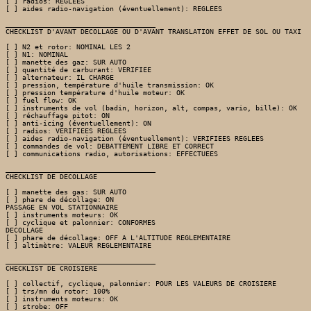
[ ] radios: REGLEES

[ ] aides radio-navigation (éventuellement): REGLEES

____________________________________

CHECKLIST D'AVANT DECOLLAGE OU D'AVANT TRANSLATION EFFET DE SOL OU TAXI

[ ] N2 et rotor: NOMINAL LES 2

[ ] N1: NOMINAL

[ ] manette des gaz: SUR AUTO 

[ ] quantité de carburant: VERIFIEE

[ ] alternateur: IL CHARGE

[ ] pression, température d'huile transmission: OK

[ ] pression température d'huile moteur: OK

[ ] fuel flow: OK

[ ] instruments de vol (badin, horizon, alt, compas, vario, bille): OK

[ ] réchauffage pitot: ON 

[ ] anti-icing (éventuellement): ON 

[ ] radios: VERIFIEES REGLEES

[ ] aides radio-navigation (éventuellement): VERIFIEES REGLEES

[ ] commandes de vol: DEBATTEMENT LIBRE ET CORRECT 

[ ] communications radio, autorisations: EFFECTUEES

____________________________________

CHECKLIST DE DECOLLAGE

[ ] manette des gas: SUR AUTO 

[ ] phare de décollage: ON

PASSAGE EN VOL STATIONNAIRE

[ ] instruments moteurs: OK

[ ] cyclique et palonnier: CONFORMES

DECOLLAGE

[ ] phare de décollage: OFF A L'ALTITUDE REGLEMENTAIRE

[ ] altimètre: VALEUR REGLEMENTAIRE

____________________________________

CHECKLIST DE CROISIERE

[ ] collectif, cyclique, palonnier: POUR LES VALEURS DE CROISIERE

[ ] trs/mn du rotor: 100%

[ ] instruments moteurs: OK

[ ] strobe: OFF
