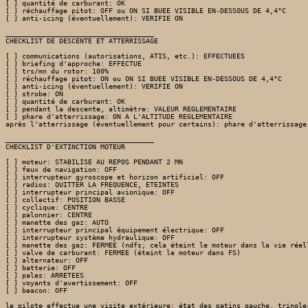
[ ] quantité de carburant: OK

[ ] réchauffage pitot: OFF ou ON SI BUEE VISIBLE EN-DESSOUS DE 4,4°C 

[ ] anti-icing (éventuellement): VERIFIE ON 

____________________________________

CHECKLIST DE DESCENTE ET ATTERRISSAGE

[ ] communications (autorisations, ATIS, etc.): EFFECTUEES

[ ] briefing d'approche: EFFECTUE

[ ] trs/mn du rotor: 100%

[ ] réchauffage pitot: ON ou ON SI BUEE VISIBLE EN-DESSOUS DE 4,4°C 

[ ] anti-icing (éventuellement): VERIFIE ON 

[ ] strobe: ON

[ ] quantité de carburant: OK

[ ] pendant la descente, altimètre: VALEUR REGLEMENTAIRE

[ ] phare d'atterrissage: ON A L'ALTITUDE REGLEMENTAIRE

après l'atterrissage (éventuellement pour certains): phare d'atterrissage
____________________________________

CHECKLIST D'EXTINCTION MOTEUR

[ ] moteur: STABILISE AU REPOS PENDANT 2 MN

[ ] feux de navigation: OFF

[ ] interrupteur gyroscope et horizon artificiel: OFF

[ ] radios: QUITTER LA FREQUENCE, ETEINTES

[ ] interrupteur principal avionique: OFF 

[ ] collectif: POSITION BASSE

[ ] cyclique: CENTRE

[ ] palonnier: CENTRE

[ ] manette des gaz: AUTO

[ ] interrupteur principal équipement électrique: OFF 

[ ] interrupteur système hydraulique: OFF

[ ] manette des gaz: FERMEE (ndfs; cela éteint le moteur dans la vie réell
[ ] valve de carburant: FERMEE (éteint le moteur dans FS)

[ ] alternateur: OFF

[ ] batterie: OFF

[ ] pales: ARRETEES

[ ] voyants d'avertissement: OFF 

[ ] beacon: OFF
