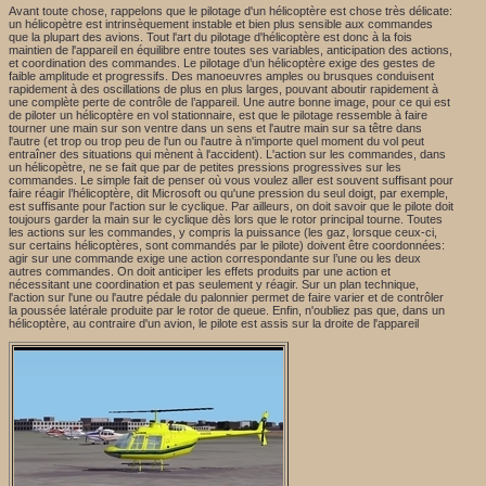
Avant toute chose, rappelons que le pilotage d'un hélicoptère est chose très délicate:
un hélicopètre est intrinsèquement instable et bien plus sensible aux commandes
que la plupart des avions. Tout l'art du pilotage d'hélicoptère est donc à la fois
maintien de l'appareil en équilibre entre toutes ses variables, anticipation des actions,
et coordination des commandes. Le pilotage d’un hélicoptère exige des gestes de
faible amplitude et progressifs. Des manoeuvres amples ou brusques conduisent
rapidement à des oscillations de plus en plus larges, pouvant aboutir rapidement à
une complète perte de contrôle de l’appareil. Une autre bonne image, pour ce qui est
de piloter un hélicoptère en vol stationnaire, est que le pilotage ressemble à faire
tourner une main sur son ventre dans un sens et l'autre main sur sa têtre dans
l'autre (et trop ou trop peu de l'un ou l'autre à n'importe quel moment du vol peut
entraîner des situations qui mènent à l'accident). L'action sur les commandes, dans
un hélicopètre, ne se fait que par de petites pressions progressives sur les
commandes. Le simple fait de penser où vous voulez aller est souvent suffisant pour
faire réagir l’hélicoptère, dit Microsoft ou qu'une pression du seul doigt, par exemple,
est suffisante pour l'action sur le cyclique. Par ailleurs, on doit savoir que le pilote doit
toujours garder la main sur le cyclique dès lors que le rotor principal tourne. Toutes
les actions sur les commandes, y compris la puissance (les gaz, lorsque ceux-ci,
sur certains hélicoptères, sont commandés par le pilote) doivent être coordonnées:
agir sur une commande exige une action correspondante sur l’une ou les deux
autres commandes. On doit anticiper les effets produits par une action et
nécessitant une coordination et pas seulement y réagir. Sur un plan technique,
l'action sur l'une ou l'autre pédale du palonnier permet de faire varier et de contrôler
la poussée latérale produite par le rotor de queue. Enfin, n'oubliez pas que, dans un
hélicoptère, au contraire d'un avion, le pilote est assis sur la droite de l'appareil