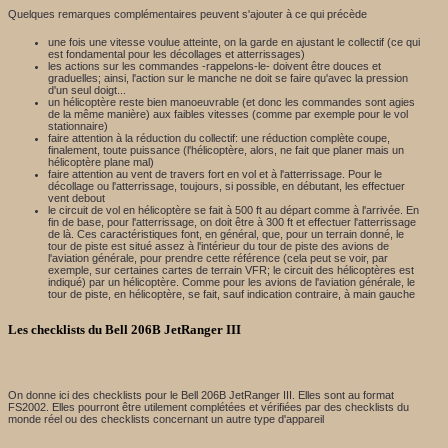
Quelques remarques complémentaires peuvent s'ajouter à ce qui précède
une fois une vitesse voulue atteinte, on la garde en ajustant le collectif (ce qui
est fondamental pour les décollages et atterrissages)
les actions sur les commandes -rappelons-le- doivent être douces et
graduelles; ainsi, l'action sur le manche ne doit se faire qu'avec la pression
d'un seul doigt...
un hélicoptère reste bien manoeuvrable (et donc les commandes sont agies
de la même manière) aux faibles vitesses (comme par exemple pour le vol
stationnaire)
faire attention à la réduction du collectif: une réduction complète coupe,
finalement, toute puissance (l'hélicoptère, alors, ne fait que planer mais un
hélicoptère plane mal)
faire attention au vent de travers fort en vol et à l'atterrissage. Pour le
décollage ou l'atterrissage, toujours, si possible, en débutant, les effectuer
vent debout
le circuit de vol en hélicoptère se fait à 500 ft au départ comme à l'arrivée. En
fin de base, pour l'atterrissage, on doit être à 300 ft et effectuer l'atterrissage
de là. Ces caractéristiques font, en général, que, pour un terrain donné, le
tour de piste est situé assez à l'intérieur du tour de piste des avions de
l'aviation générale, pour prendre cette référence (cela peut se voir, par
exemple, sur certaines cartes de terrain VFR; le circuit des hélicoptères est
indiqué) par un hélicoptère. Comme pour les avions de l'aviation générale, le
tour de piste, en hélicoptère, se fait, sauf indication contraire, à main gauche
Les checklists du Bell 206B JetRanger III
On donne ici des checklists pour le Bell 206B JetRanger III. Elles sont au format
FS2002. Elles pourront être utilement complétées et vérifiées par des checklists du
monde réel ou des checklists concernant un autre type d'appareil