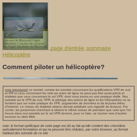
page d'entrée
sommaire
.
.
Hélicoptère
Comment piloter un hélicoptère?
note importante!
ce tutoriel, comme les tutoriels concernant les qualifications VFR de nuit
et IFR et ceux concernant les vols sur avion de ligne ne peut pas être aussi précis et
réalistes que ceux concernant le vol VFR, dont nous avons eu une pratique réelle. Nos
tutoriels sur le VFR de nuit, l'IFR, le pilotage des avions de ligne et les hélicoptères ne se
fondent que sur notre pratique du VFR, augmentée de données et de lectures tirées
d'Internet. Le niveau de réalisme obtenu devrait satisfaire une majorité de lecteurs. Par
contre, les personnes cherchant à obtenir le même niveau de précision que celui que l'on
trouve dans nos tutoriels sur le vol VFR devront, pour ce faire, se tourner vers d'autres
sources ou sites Web
note: le format spéficique de cette page est dû au fait qu'elle contient des checklists
spécialement formatées et qui ne peuvent être réduites, par votre browser, au format
habituel des tutoriels de ce site