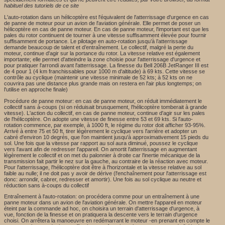
habituel des tutoriels de ce site
L'auto-rotation dans un hélicoptère est l'équivalent de l'atterrissage d'urgence en cas
de panne de moteur pour un avion de l'aviation générale. Elle permet de poser un
hélicoptère en cas de panne moteur. En cas de panne moteur, l'important est que les
pales du rotor continuent de tourner à une vitesse suffisamment élevée pour fournir
suffisamment de portance. Le pilotage en auto-rotation jusqu’à l’atterrissage
demande beaucoup de talent et d’entraînement. Le collectif, malgré la perte du
moteur, continue d'agir sur la portance du rotor. La vitesse relative est également
importante; elle permet d'atteindre la zone choisie pour l'atterrissage d'urgence et
pour pratiquer l'arrondi avant l'atterrissage. La finesse du Bell 206B JetRanger III est
de 4 pour 1 (4 km franchissables pour 1000 m d'altitude) à 69 kts. Cette vitesse se
contrôle au cyclique (maintenir une vitesse minimale de 52 kts; à 52 kts on ne
couvrira pas une distance plus grande mais on restera en l'air plus longtemps; on
l'utilise en approche finale)
Procédure de panne moteur: en cas de panne moteur, on réduit immédiatement le
collectif sans à-coups (si on réduisait brusquement, l'hélicoptère tomberait à grande
vitesse). L'action du collectif, en cas de panne moteur, continue d'agir sur les pales
de l'hélicoptère. On adopte une vitesse de finesse entre 53 et 69 kts. Si l'auto-
rotation commence, par exemple, à 1000 ft, le régime du rotor doit afficher 93-95%.
Arrivé à entre 75 et 50 ft, tirer légèrement le cyclique vers l'arrière et adopter un
cabré d'environ 10 degrés, que l'on maintient jusqu'à approximativement 15 pieds du
sol. Une fois que la vitesse par rapport au sol aura diminué, poussez le cyclique
vers l'avant afin de redresser l'appareil. On amortit l'atterrissage en augmentant
légèrement le collectif et on met du palonnier à droite car l'inertie mécanique de la
transmission fait partir le nez sur la gauche, au contraire de la réaction avec moteur.
Pour l'atterrissage, l'hélicoptère doit être à l'horizontale et la vitesse relative au sol
faible au nulle; il ne doit pas y avoir de dérive (l'enchaînement pour l'atterrissage est
donc: arrondir, cabrer, redresser et amortir). Une fois au sol cyclique au neutre et
réduction sans à-coups du collectif
Entraînement à l'auto-rotation: on procédera comme pour un entraînement à une
panne moteur dans un avion de l'aviation générale. On mettre l'appareil en moteur
éteint par la commande ad hoc, on choisira un terrain d'atterrissage d'urgence, à
vue, fonction de la finesse et on pratiquera la descente vers le terrain d'urgence
choisi. On arrêtera la manoeuvre en redémarrant le moteur -en prenant en compte le