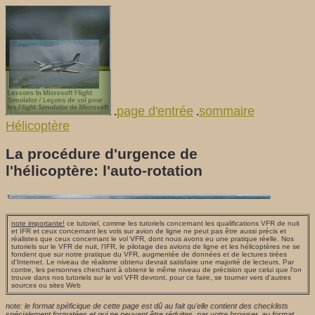
page d'entrée
sommaire
.
.
Hélicoptère
La procédure d'urgence de
l'hélicoptère: l'auto-rotation
note importante!
ce tutoriel, comme les tutoriels concernant les qualifications VFR de nuit
et IFR et ceux concernant les vols sur avion de ligne ne peut pas être aussi précis et
réalistes que ceux concernant le vol VFR, dont nous avons eu une pratique réelle. Nos
tutoriels sur le VFR de nuit, l'IFR, le pilotage des avions de ligne et les hélicoptères ne se
fondent que sur notre pratique du VFR, augmentée de données et de lectures tirées
d'Internet. Le niveau de réalisme obtenu devrait satisfaire une majorité de lecteurs. Par
contre, les personnes cherchant à obtenir le même niveau de précision que celui que l'on
trouve dans nos tutoriels sur le vol VFR devront, pour ce faire, se tourner vers d'autres
sources ou sites Web
note: le format spéficique de cette page est dû au fait qu'elle contient des checklists
spécialement formatées et qui ne peuvent être réduites, par votre browser, au format