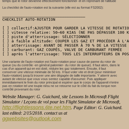
temps que le rotor devienne effectivement fonctionnel- et en reprenant de l'altitude
La checklist de l'auto-rotation est la suivante (elle est au format FS2002):
____________________________________

CHECKLIST AUTO-ROTATION

[ ] collectif:AJUSTER POUR GARDER LA VITESSE DE ROTATIO
[ ] vitesse relative: 50–60 KIAS (NE PAS DÉPASSER 100 K
[ ] piste d'atterrissage: SÉLECTIONNER

[ ] à faible altitude: COUPER LES GAZ ET PROCÉDER À L'A
[ ] atterrissage: AVANT DE PASSER À 70 % DE LA VITESSE 
[ ] carburant: GAZ COUPÉS, VALVE DE CARBURANT FERMÉE

[ ] après l'atterrissage: TOUS LES INTERRUPTEURS EN POS
Une variante de l'auto-rotation est l'auto-rotation pour cause de panne du rotor de
queue (ou du contrôle -en général palonnier- du rotor de queue). Il faut alors, dans le
cas d'un appareil qui en est doté, réduire les gaz totalement. Ensuite, il faut
conserver une vitesse minimale de 50 kts. Il faut voler vite et droit (pour minimiser
l'auto-rotation) jusqu'à trouver une aire dégagée de taille importante. Y atterrir avec
autant de vitesse que vous vous sentez capable d'assumer. Puis appliquer
immédiatement le frein du rotor principal et espérer que le corps de l'appareil n'entre
pas en rotation tel une toupie ni/ou ne se retourne sur le côté du fait du torque non
contrôlé provenant du rotor
Website Manager: G. Guichard, site Lessons In Microsoft Flight
Simulator / Leçons de vol pour les Flight Simulator de Microsoft,
http://flightlessons.6te.net.htm
. Page Editor: G. Guichard.
last edited: 2/15/2018. contact us at
ggwebsites@outlook.com