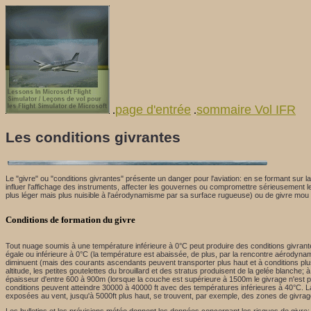
page d'entrée
sommaire Vol IFR
.
.
Les conditions givrantes
Le "givre" ou "conditions givrantes" présente un danger pour l'aviation: en se formant sur la
influer l'affichage des instruments, affecter les gouvernes ou compromettre sérieusement le
plus léger mais plus nuisible à l'aérodynamisme par sa surface rugueuse) ou de givre m
Conditions de formation du givre
Tout nuage soumis à une température inférieure à 0°C peut produire des conditions givrantes
égale ou inférieure à 0°C (la température est abaissée, de plus, par la rencontre aérodynami
diminuent (mais des courants ascendants peuvent transporter plus haut et à conditions plus
altitude, les petites goutelettes du brouillard et des stratus produisent de la gelée blanche
épaisseur d'entre 600 à 900m (lorsque la couche est supérieure à 1500m le givrage n'est p
conditions peuvent atteindre 30000 à 40000 ft avec des températures inférieures à 40°C. 
exposées au vent, jusqu'à 5000ft plus haut, se trouvent, par exemple, des zones de givra