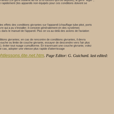
rantes (ce givre sublime au fur et à mesure qu'il se dépose); le givre "léger",
e rapidement (les appareils non-équipés pour ces conditions doivent se
 effets des conditions givrantes sur l'appareil (chauffage tube pitot, ports
re qui a pu s'installer; il consiste généralement en des systèmes
 dans le manuel de l'appareil. Plus on va au-delà des avions de l'aviation
ditions givrantes; en cas de rencontre de conditions givrantes, il devra
couche ou limite de couche givrante, essayer de descendre vers l'air plus
us); éviter tout nuage cumuliforme. En traversant une couche givrante, volez
 cas, adopter une vitesse plus rapide d'atterrissage
lightlessons.6te.net.htm
. Page Editor: G. Guichard. last edited: