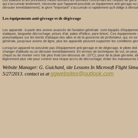
Les bulletins et les prévisions météo donnent les données concernant les risques de givre: le
qui s'accumule lentement, nécessite que l'appareil possède un équipement anti-givrage ou 
dérouter immédiatement); le givre "important" s'accumule si rapidement qu'il oblige à dér
Les équipements anti-givrage et de dégivrage
Les appareils -à partir des avions avancés de l'aviation générale- sont équipés d'équipement
statiques, languette décrochage, prises d'air, pales d'hélice, pare-brise). Ces équipement
pneumatiques sur les bords d'attaque des ailes et de la gouverne de profondeur, qui, en se g
générale, jusqu'aux avions de ligne, plus les appareils peuvent supporter les conditions giv
Lorsqu'un appareil ne possède pas d'équipement anti-givrage et de dégivrage, le pilote doit v
changer d'altitude ou se dérouter immédiatement. En termes de techniques de vol, on peut, 
chaud ou de monter vers l'air plus froid (en-dessous de -10°C); pour de la pluie givrante, i
légèrement plus vite pour contrer tout risque accru de décrochage; éviter les manoeuvres 
Website Manager: G. Guichard, site Lessons In Microsoft Flight Simul
ggwebsites@outlook.com
5/27/2013. contact us at