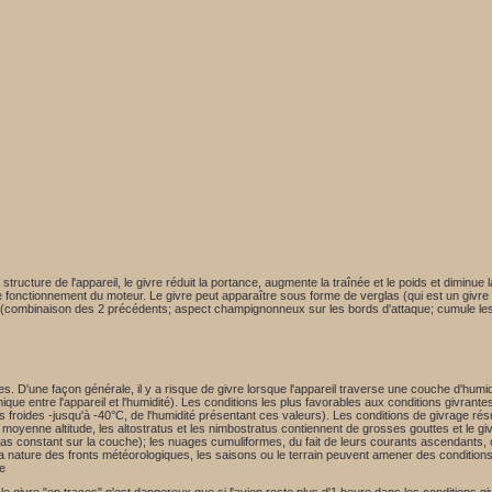
 structure de l'appareil, le givre réduit la portance, augmente la traînée et le poids et diminu
 fonctionnement du moteur. Le givre peut apparaître sous forme de verglas (qui est un givre tr
ou (combinaison des 2 précédents; aspect champignonneux sur les bords d'attaque; cumule 
. D'une façon générale, il y a risque de givre lorsque l'appareil traverse une couche d'humidi
que entre l'appareil et l'humidité). Les conditions les plus favorables aux conditions givrant
 froides -jusqu'à -40°C, de l'humidité présentant ces valeurs). Les conditions de givrage ré
; à moyenne altitude, les altostratus et les nimbostratus contiennent de grosses gouttes et le 
as constant sur la couche); les nuages cumuliformes, du fait de leurs courants ascendants,
La nature des fronts météorologiques, les saisons ou le terrain peuvent amener des conditio
ge