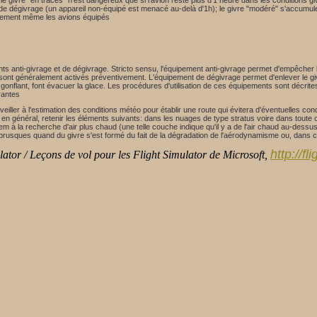
 givre "en traces" n'est dangereux que si l'avion reste plus d'1 heure dans les conditions giv
de dégivrage (un appareil non-équipé est menacé au-delà d'1h); le givre "modéré" s'accumul
outement même les avions équipés
s anti-givrage et de dégivrage. Stricto sensu, l'équipement anti-givrage permet d'empêcher les
s sont généralement activés préventivement. L'équipement de dégivrage permet d'enlever le giv
onflant, font évacuer la glace. Les procédures d'utilisation de ces équipements sont décrites
rantes
eiller à l'estimation des conditions météo pour établir une route qui évitera d'éventuelles con
en général, retenir les éléments suivants: dans les nuages de type stratus voire dans toute 
dem à la recherche d'air plus chaud (une telle couche indique qu'il y a de l'air chaud au-dess
brusques quand du givre s'est formé du fait de la dégradation de l'aérodynamisme ou, dans ce
http://f
ator / Leçons de vol pour les Flight Simulator de Microsoft,