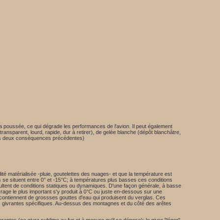
e la poussée, ce qui dégrade les performances de l'avion. Il peut également
ansparent, lourd, rapide, dur à retirer), de gelée blanche (dépôt blanchâtre,
les deux conséquences précédentes)
té matérialisée -pluie, goutelettes des nuages- et que la température est
es se situent entre 0° et -15°C; à températures plus basses ces conditions
sultent de conditions statiques ou dynamiques. D'une façon générale, à basse
givrage le plus important s'y produit à 0°C ou juste en-dessous sur une
 contiennent de grossses gouttes d'eau qui produisent du verglas. Ces
ns givrantes spécifiques. Au-dessus des montagnes et du côté des arêtes