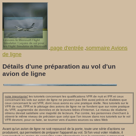
page d'entrée
sommaire Avions
.
.
de ligne
Détails d'une préparation au vol d'un
avion de ligne
note importante!
les tutoriels concernant les qualifications VFR de nuit et IFR et ceux
concernant les vols sur avion de ligne ne peuvent pas être aussi précis et réalistes que
ceux concernant le vol VFR, dont nous avons eu une pratique réelle. Nos tutoriels sur le
VFR de nuit, l'IFR et le pilotage des avions de ligne ne se fondent que sur notre pratique
du VFR, augmentée de données et de lectures tirées d'Internet. Le niveau de réalisme
obtenu devrait satisfaire une majorité de lecteurs. Par contre, les personnes cherchant à
obtenir le même niveau de précision que celui que l'on trouve dans nos tutoriels sur le vol
VFR devront, pour ce faire, se tourner vers d'autres sources ou sites Web
Avant qu'un avion de ligne ne soit repoussé de la porte, toute une série d'actions se
produisent, qui permettent de préparer l'appareil au vol. Si l'on veut voler réaliste, il