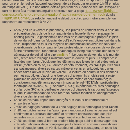
conviendrait au moins de connaître cette chronologie (car la respecter supposerait,
pour un premier vol de l'appareil -au départ de sa base, par exemple- 1h 45 en plus
du temps de vol...). Un bon article détaillé (en français!), dont ce résumé s'inspire et
https://www.flightsim-
sert de base à la traduction anglaise se trouve sur la page
corner.com/aller-plus-loin/navigation/navigation-deroulement-vol/
du site
FlightSim Corner
. Le refoulement est le début du vol et, pour notre exemple, on
supposera ce refoulement à 8h 20:
6h35 (soit 1h 45 avant le pushback): les pilotes se rendent dans la salle de
préparation des vols de la compagnie dans laquelle, ils vont pratiquer le
briefing pilotes. Le gestionnaire des vols de la compagnie a préparé le plan
de vol du vol (dans un "dossier de vol") et l'a envoyé aux pilotes qui, dans la
salle, disposent de tous les moyens de communication avec les services
opérationnels de la compagnie. Les pilotes étudient ce dossier de vol (lequel,
à titre d'information, ressemble beaucoup au listing que produit des sites de
simBrief
générateur de vol, ainsi le site
). Le dossier de vol, dans le monde
réel, représente 20 pages minimum voire le double et plus. Il comprend: la
liste des membres d'équipage, les éléments que le gestionnaire des vols a
utilisé (météo en route, TAF arrivée et détournement, les NATs pour les vols
transatlantiques, diverses cartes météo et vents en altitude), les cartes
nécessaires au vol, le plan de vol etc. La lecture en commun des données
permet aux pilotes d'avoir une idée du vol à venir; ils choisissent la piste
plausible de départ fonction des prévisions météo et celle d'arrivée; ils
considèrent tout éléments pouvant impacter le vol (NOTAMs, particularités
technique de l'avion (RCT), sécurité (RCS), expérience d'autres équipages
sur la route (RC)). Ils vérifient le plan de vol déposé, le carburant (à propos
duquel le commandant de bord reste souverain fonction de changements
divers de dernière minute)
6h20: les plateaux repas sont chargés aux locaux de l'entreprise et
emportés à l'avion
7h05: les bagages partent de la zone bagage de la compagnie pour l'avion
7h10: les pilotes arrivent à l'avion, prennent contact avec le personnel sol,
confirment le carburant demandé et prennent connaissances des plus
récentes infos concernant le chargement et état technique de l'avion
7h20: les pilotes sont à bord et briefent l'équipage cabine (le manager des
vols internationaux de la compagnie peut intervenir: animaux domestiques,
chien d'aveugle, etc); on vérifie la sécurité cabine passagers, on teste les