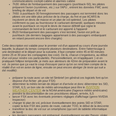
communications cockpit-cabine et alarmes cabine
7h30: début de l'embarquement des passagers (pushback-50); les pilotes
préparent l'avion (systèmes, etc.) sur l'APU , entrent les données FMC avec
briefing de départ et de vol
7h50: à pushback-30 l'enregistrement des passagers est termminé donc les
pilotes ont une idée plus précise de la charge, du fret et par ACARS ils
reçoivent un devis de masse et un plan de vol optimisé. Les pilotes
confirment ou pas au fournisseur le carburant demandé; quelques minutes
avant le pushback on reçoit le devis de masse définitif que signe le
commandant de bord et le carburant est apporté à l'appareil
8h20 l'embarquement des passagers s'est terminé; l'avion est prêt au
pushback (de derniers bagages appartenant à des passagers embarquant
en retard peuvent encore être chargés)
Cette description est valable pour le premier vol d'un appareil au cours d'une journée
laquelle, la plupart du temps comporte plusieurs destinations. Entre l'atterrissage à
une destination et le départ pour la suivante, il faut compter entre 45 et 60 minutes
(entre 25 et 30 pour les compagnies low cost). De là, chacun s'organisera, au début
d'un vol pour rendre ces particularités. Personnellement, en m'appliquant :) et en
pratiquant l'ellipse temporelle, je mets aux alentours de 42mn de préparation avant le
vol. Je pense que ça vaut le coup d'essayer parce qu'on se rend bien compte de la
réalité d'un vol en avion de ligne; ensuite on peut encore abréger
(le texte qui suit a
été modifié)
:
préparer la route avec un site tel Simbrief (en général ces logiciels font qu'on
dispose d'un fichier .pln pour FSX)
déterminer la météo terrain de départ et d'arrivée et donc déterminer les SID,
AVIATION
STAR, ILS; un bon site de météo aéronautique peut être le
WEATHER CENTER
de la NOAA américaine (l'agence météo américaine)
prendre la documentation de ces procédures départ, arrivée, ILS
lancer FSX avec les éventuels premiers réglages d'affichage (genre NVIDIA
Inspector)
charger le plan de vol, préciser éventuellement des points SID et STAR;
copier la liste FSX des points de route, calculer TOD, le début de la descente
transférer la doc de vol sur un smartphone (qui sert de tablette informatique
de bord)
les derniers passagers ont embarqué; éventuellement recaler l'heure, régler