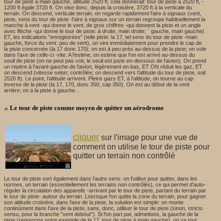
tour de piste à main gauche, altitude 2520 ft, cela donnerait: tour de piste à 2520 ft, -
1200 ft égale 3720 ft. On vise donc, depuis la croisière, 3720 ft à la verticale du
terrain. On descend, verticale terrain, on regarde rapidement l'aire à signaux (vent,
piste, sens du tour de piste -l'aire à signaux sur un terrain regroupe habituellement la
manche à vent -qui donne le vent, de gros chiffres -qui donnent la piste et un angle
avec flèche -qui donne le tour de piste: à droite, main droite; ` gauche, main gauche)
ET, les indications "enregistrées" (telle piste: la 17, tel sens du tour de piste -main
gauche, force du vent: peu de vent), on vire immédiatement pour prendre le cap de
la piste concernée (la 17 donc 170); on est à peu près au-dessus de la piste; on vole
dans l'axe de celle-ci -vite. A l'estime, on estime que l'on est arrivé au-dessus du
seuil de piste (on ne peut pas voir, le seuil est juste en-dessous de l'avion). On prend
un repère à l'avant-gauche de l'avion, légèrement en bas, ET ON réduit les gaz, ET
on descend (vitesse selon; contrôlée; on descend vers l'altitude du tour de piste, soit
2520 ft). Le point, l'altitude arrivent. Pleins gazs ET, à l'altitude, on tourne au cap
inverse de la piste (la 17, 170, donc 350, cap 350). On est au début de la vent
arrière; on a la piste à gauche...
Le tour de piste comme moyen de quitter un aérodrome
cliquer
sur l'image pour une vue de
comment on utilise le tour de piste pour
quitter un terrain non contrôlé
Le tour de piste sert également dans l'autre sens: on l'utilise pour quitter, dans les
normes, un terrain (essentiellement les terrains non contrôlés), ce qui permet d'auto-
réguler la circulation des appareils -arrivant par le tour de piste, partant du terrain par
le tour de piste- autour du terrain. Losrsque l'on quitte la zone du terrain, pour gagner
son altitude croisière, dans l'axe de la piste, la solution est simple: on monte
continûment dans l'axe de la piste, sans, donc, utiliser le tour de piste (sinon, stricto
sensu, pour la branche "vent debout"). Si l'on part par, admettons, la gauche de la
piste (reprenons notre exemple de la 17, tour de piste à main gauche), on va tout