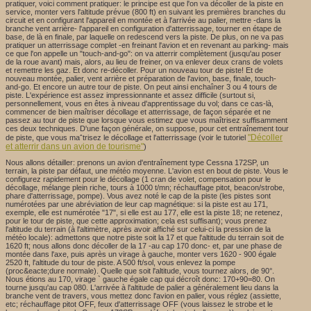
pratiquer, voici comment pratiquer: le principe est que l'on va décoller de la piste en
service, monter vers l'altitude prévue (800 ft) en suivant les premières branches du
circuit et en configurant l'appareil en montée et à l'arrivée au palier, mettre -dans la
branche vent arrière- l'appareil en configuration d'atterrissage, tourner en étape de
base, de là en finale, par laquelle on redescend vers la piste. De plus, on ne va pas
pratiquer un atterrissage complet -en freinant l'avion et en revenant au parking- mais
ce que l'on appelle un "touch-and-go": on va atterrir complètement (jusqu'au poser
de la roue avant) mais, alors, au lieu de freiner, on va enlever deux crans de volets
et remettre les gaz. Et donc re-décoller. Pour un nouveau tour de piste! Et de
nouveau montée, palier, vent arrière et préparation de l'avion, base, finale, touch-
and-go. Et encore un autre tour de piste. On peut ainsi enchaîner 3 ou 4 tours de
piste. L'expérience est assez impressionnante et assez difficile (surtout si,
personnellement, vous en êtes à niveau d'apprentissage du vol; dans ce cas-là,
commencer de bien maîtriser décollage et atterrissage, de façon séparée et ne
passez au tour de piste que lorsque vous estimez que vous maîtrisez suffisamment
ces deux techniques. D'une façon générale, on suppose, pour cet entraînement tour
"Décoller
de piste, que vous maˆtrisez le décollage et l'atterrissage (voir le tutoriel
et atterrir dans un avion de tourisme"
)
Nous allons détailler: prenons un avion d'entraînement type Cessna 172SP, un
terrain, la piste par défaut, une météo moyenne. L'avion est en bout de piste. Vous le
configurez rapidement pour le décollage (1 cran de volet, compensation pour le
décollage, mélange plein riche, tours à 1000 t/mn; réchauffage pitot, beacon/strobe,
phare d'atterrissage, pompe). Vous avez noté le cap de la piste (les pistes sont
numérotées par une abréviation de leur cap magnétique: si la piste est au 171,
exemple, elle est numérotée "17", si elle est au 177, elle est la piste 18; ne retenez,
pour le tour de piste, que cette approximation; cela est suffisant); vous prenez
l'altitude du terrain (à l'altimètre, après avoir affiché sur celui-ci la pression de la
météo locale): admettons que notre piste soit la 17 et que l'altitude du terrain soit de
1620 ft; nous allons donc décoller de la 17 -au cap 170 donc- et, par une phase de
montée dans l'axe, puis après un virage à gauche, monter vers 1620 - 900 égale
2520 ft, l'altitude du tour de piste. A 500 ft/sol, vous enlevez la pompe
(proc&eacte;dure normale). Quelle que soit l'altitude, vous tournez alors, de 90°.
Nous étions au 170, virage ` gauche égale cap qui décroît donc: 170+90=80. On
tourne jusqu'au cap 080. L'arrivée à l'altitude de palier a généralement lieu dans la
branche vent de travers, vous mettez donc l'avion en palier, vous réglez (assiette,
etc; réchauffage pitot OFF, feux d'atterrissage OFF (vous laissez le strobe et le