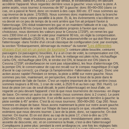
beacon, donc, dans le Cessna 172SP par défaut, le strobe/beacon)) en laissant
accélérer l'appareil. Vous regardez derrière vous à gauche: vous voyez la piste. A
peine arpès, vous tournez à nouveau de 90° à gauche: donc 80+90=350 (dans ce
cas, on a passé le Nord, donc on revient à des caps 300 etc. ET nous sommes au
cap inverse de la piste: 170/350). Nous sommes donc maintenant dans la branche
vent arrière: nous volons parallèle à la piste. Et, là, les évènements s'accélèrent: on
va devoir en ce peu de temps de la vent arrière que l'on ait préparé l'avion à
l'atterrissage. ON réduit totalement les gaz et on maintient l'altitude et le cap, l'avion
ralentit jusqu'à 80 kts (voyez les spécifications propres à l'avion que vous
choisissez, nous donnons les valeurs pour le Cessna 172SP), on remet les gaz
vers 2300 t/mn et 1 cran de volet pour maintenir 80 kts, on règle la compensation.
On maintient l'altitude (2520 ft), le cap. ET ON actionne/vérifie ce qui doit l'être pour
l'atterrissage -dans l'ordre d'un circuit classique de configuration (voir, par exemple,
"Les différentes
la section "Embarquement, démarrage du moteur" du tutoriel
phases d'un vol en un avion de tourisme"
): ceinture pilote bouclée, ceintures
passagers (si passagers) bouclées, il y a un cran de volet, la compensation est OK,
il y a les deux réservoirs, il n'y pas de frein, le mélange est plein riche, réchauffage
carbu ON, réchauffage pitot ON, le strobe est ON, le beacon est ON (dans le
Cessna 172SP, strobe/beacon ne sont pas séparables), les feux d'atterrissage ON,
la pompe ON; le conservateur de cap est recalé sur le compas magnétique (il s'agit
d'avoir le cap correct); ça charge (à l'ampèremètre -l'alternateur charge). Donc une
action assez rapide! Pendant ce temps, la piste a défilé sur notre gauche. Nous
sommes peu loin, maintenant, en perspective, d'avoir le bout de la piste dans le
prolongement de l'aile de l'avion. C'est un repère important de la vent arrière (nous
sommes toujours à 80 kts, 1 cran de volet, à 2520 ft et au bon cap: 350. Hum!). Le
bout de piste (en cas de seuil décalé, le point d'atterrissage) en bout d'aile, on
regarde un peu devant l'appareil: c'est là que nous tournerons de nouveau -en étape
de base. On remet un autre cran de volets (nous sommes donc à 2 crans). Le point
que nous avons visé approche. Il se vérifie aussi en regardant derrière à gauche: la
piste semble à 45° arrière. C'est là où nous tournons: 350+90=260. Cap 260. Nous
sommes en étape de base. Nous avons maintenant la piste sur notre avant gauche.
Nous continuerons de voler sur l'étape de base jusqu'à ce que, visuellement, nous
estimions que nous devons tourner. L'axe de la piste, donc, se rapproche. On doit
tourner. On tourne. Et on est donc au cap de la piste 17, c'est-à-dire au 170
(260+90=170) -mais n'insistons pas sur ce point. Immédiatement: plein volets,
assiette de descente, etc. et on commence la finale, c'est-à-dire l'atterrissage!
Compliquons à peine plus: pendant la vent arri&egrav;re, une fois les réglages faits
(sauf le deuxième cran de volets), on s'est annoncé à la radio ("Roméo-x-ray en