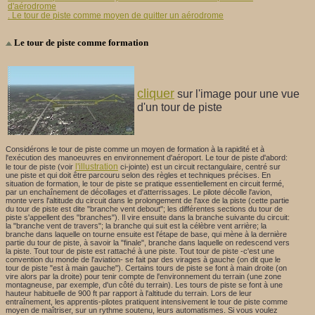
d'aérodrome
. Le tour de piste comme moyen de quitter un aérodrome
Le tour de piste comme formation
cliquer
sur l'image pour une vue
d'un tour de piste
Considérons le tour de piste comme un moyen de formation à la rapidité et à
l'exécution des manoeuvres en environnement d'aéroport. Le tour de piste d'abord:
l'illustration
le tour de piste (voir
ci-jointe) est un circuit rectangulaire, centré sur
une piste et qui doit être parcouru selon des règles et techniques précises. En
situation de formation, le tour de piste se pratique essentiellement en circuit fermé,
par un enchaînement de décollages et d'atterrissages. Le pilote décolle l'avion,
monte vers l'altitude du circuit dans le prolongement de l'axe de la piste (cette partie
du tour de piste est dite "branche vent debout"; les différentes sections du tour de
piste s'appellent des "branches"). Il vire ensuite dans la branche suivante du circuit:
la "branche vent de travers"; la branche qui suit est la célèbre vent arrière; la
branche dans laquelle on tourne ensuite est l'étape de base, qui mène à la dernière
partie du tour de piste, à savoir la "finale", branche dans laquelle on redescend vers
la piste. Tout tour de piste est rattaché à une piste. Tout tour de piste -c'est une
convention du monde de l'aviation- se fait par des virages à gauche (on dit que le
tour de piste "est à main gauche"). Certains tours de piste se font à main droite (on
vire alors par la droite) pour tenir compte de l'environnement du terrain (une zone
montagneuse, par exemple, d'un côté du terrain). Les tours de piste se font à une
hauteur habituelle de 900 ft par rapport à l'altitude du terrain. Lors de leur
entraînement, les apprentis-pilotes pratiquent intensivement le tour de piste comme
moyen de maîtriser, sur un rythme soutenu, leurs automatismes. Si vous voulez