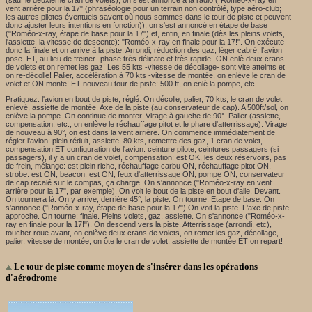
vent arrière pour la 17" (phraséologie pour un terrain non contrôlé, type aéro-club;
les autres pilotes éventuels savent où nous sommes dans le tour de piste et peuvent
donc ajuster leurs intentions en fonction)), on s'est annoncé en étape de base
("Roméo-x-ray, étape de base pour la 17") et, enfin, en finale (dès les pleins volets,
l'assiette, la vitesse de descente): "Roméo-x-ray en finale pour la 17!". On exécute
donc la finale et on arrive à la piste. Arrondi, réduction des gaz, léger cabré, l'avion
pose. ET, au lieu de freiner -phase très délicate et très rapide- ON enlè deux crans
de volets et on remet les gaz! Les 55 kts -vitesse de décollage- sont vite atteints et
on re-décolle! Palier, accélération à 70 kts -vitesse de montée, on enlève le cran de
volet et ON monte! ET nouveau tour de piste: 500 ft, on enlè la pompe, etc.
Pratiquez: l'avion en bout de piste, réglé. On décolle, palier, 70 kts, le cran de volet
enlevé, assiette de montée. Axe de la piste (au conservateur de cap). A 500ft/sol, on
enlève la pompe. On continue de monter. Virage à gauche de 90°. Palier (assiette,
compensation, etc., on enlève le réchauffage pitot et le phare d'atterrissage). Virage
de nouveau à 90°, on est dans la vent arrière. On commence immédiatement de
régler l'avion: plein réduit, assiette, 80 kts, remettre des gaz, 1 cran de volet,
compensation ET configuration de l'avion: ceinture pilote, ceintures passagers (si
passagers), il y a un cran de volet, compensation: est OK, les deux réservoirs, pas
de frein, mélange: est plein riche, réchauffage carbu ON, réchauffage pitot ON,
strobe: est ON, beacon: est ON, feux d'atterrissage ON, pompe ON; conservateur
de cap recalé sur le compas, ça charge. On s'annonce ("Roméo-x-ray en vent
arrière pour la 17", par exemple). On voit le bout de la piste en bout d'aile. Devant.
On tournera là. On y arrive, derrière 45°, la piste. On tourne. Etape de base. On
s'annonce ("Roméo-x-ray, étape de base pour la 17") On voit la piste. L'axe de piste
approche. On tourne: finale. Pleins volets, gaz, assiette. On s'annonce ("Roméo-x-
ray en finale pour la 17!"). On descend vers la piste. Atterrissage (arrondi, etc),
toucher roue avant, on enlève deux crans de volets, on remet les gaz, décollage,
palier, vitesse de montée, on ôte le cran de volet, assiette de montée ET on repart!
Le tour de piste comme moyen de s'insérer dans les opérations
d'aérodrome