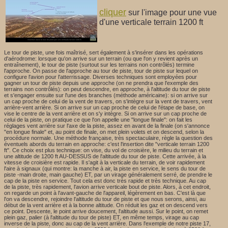
cliquer
sur l'image pour une vue
d'une verticale terrain 1200 ft
Le tour de piste, une fois maîtrisé, sert également à s'insérer dans les opérations
d'aérodrome: lorsque qu'on arrive sur un terrain (ou que l'on y revient après un
entraînement), le tour de piste (surtout sur les terrains non contrôlés) termine
l'approche. On passe de l'approche au tour de piste, tour de piste sur lequel on
configure l'avion pour l'atterrissage. Diverses techniques sont employées pour
gagner un tour de piste depuis une approche (on ne prendra que l'exemple des
terrains non contrôlés): on peut descendre, en approche, à l'altitude du tour de piste
et s'engager ensuite sur l'une des branches (méthode américaine): si on arrive sur
un cap proche de celui de la vent de travers, on s'intègre sur la vent de travers, vent
arrière-vent arrière. Si on arrive sur un cap proche de celui de l'étape de base, on
vise le centre de la vent arrière et on s'y intègre. Si on arrive sur un cap proche de
celui de la piste, on pratique ce que l'on appelle une "longue finale": on fait les
réglages vent arrière sur l'axe de la piste, assez en avant de la finale (on s'annonce
"en longue finale" et, au point de finale, on met plein volets et on descend, selon la
procédure normale. Une méthode française, très spectaculaire, règle la question des
éventuels abords du terrain en approche: c'est l'insertion dite "verticale terrain 1200
ft". Ce choix est plus technique: on vise, du vol de croisière, le milieu du terrain et
une altitude de 1200 ft AU-DESSUS de l'altitude du tour de piste. Cette arrivée, à la
vitesse de croisière est rapide. Il s'agit à la verticale du terrain, de voir rapidement
l'aire à signaux (qui montre: la manche à air, la piste en service, le sens du tour de
piste -main droite, main gauche) ET, par un virage généralement serré, de prendre le
cap de la piste en service. Tout cela est donc très rapide et très technique. Au cap
de la piste, très rapidement, l'avion arrive verticale bout de piste. Alors, à cet endroit,
on regarde un point à l'avant-gauche de l'appareil, légèrement en bas. C'est là que
l'on va descendre, rejoindre l'altitude du tour de piste et que nous serons, ainsi, au
début de la vent arrière et à la bonne altitude. On réduit les gaz et on descend vers
ce point. Descente, le point arrive doucement, l'altitude aussi. Sur le point, on remet
plein gaz, palier (à l'altitude du tour de piste) ET, en même temps, virage au cap
inverse de la piste, donc au cap de la vent arrière. Dans l'exemple de notre piste 17,