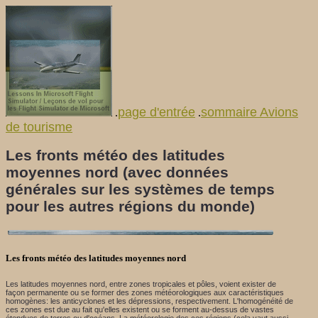
page d'entrée
sommaire Avions
.
.
de tourisme
Les fronts météo des latitudes
moyennes nord (avec données
générales sur les systèmes de temps
pour les autres régions du monde)
Les fronts météo des latitudes moyennes nord
Les latitudes moyennes nord, entre zones tropicales et pôles, voient exister de
façon permanente ou se former des zones météorologiques aux caractéristiques
homogènes: les anticyclones et les dépressions, respectivement. L'homogénéité de
ces zones est due au fait qu'elles existent ou se forment au-dessus de vastes
étendues de terres ou d'océans. La météorologie des ces régions (cela vaut aussi