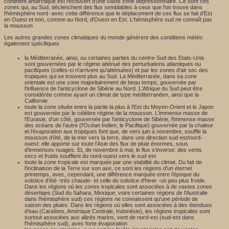
continent antarctique est recouvert d'une vaste zone dépressionnaire. Ce sont ces
zones qui, au Sud, déclenchent des flux semblables à ceux que l'on trouve dans
l'hémisphère nord -avec cette différence que le déplacement de ces flux se fait d'Est
en Ouest et non, comme au Nord, d'Ouest en Est. L'hémisphère sud ne connaît pas
la mousson
Les autres grandes zones climatiques du monde génèrent des conditions météo
également spécifiques
la Méditerranée, ainsi, ou certaines parties du centre-Sud des Etats-Unis
sont gouvernées par le régime atténué des perturbations atlantiques ou
pacifiques (celles-ci n'arrivent qu'atténuées) et par les zones d'air sec des
tropiques qui se trouvent plus au Sud. La Méditerranée, dans sa zone
orientale est une zone majoritairement de beau temps, gouvernée par
l'influence de l'anticyclone de Sibérie au Nord. L'Afrique du Sud peut être
considérée comme ayant un climat de type méditerranéen, ainsi que la
Californie
toute la zone située entre la partie la plus à l'Est du Moyen-Orient et le Japon
est gouvernée par le célèbre régime de la mousson. L'immense masse de
l'Eurasie, d'un côté, gouvernée par l'anticyclone de Sibérie, l'immense masse
des océans de l'autre (l'Océan Indien, le Pacifique) gouvernée par la chaleur
et l'évaporation aux tropiques font que, de vers juin à novembre, souffle la
mousson d'été, de la mer vers la terre, dans une direction sud-est/nord-
ouest: elle apporte sur toute l'Asie des flux de pluie énormes, sous
d'immenses nuages. Et, de novembre à mai, le flux s'inverse: des vents
secs et froids soufflent du nord-ouest vers le sud-est
toute la zone tropicale est marquée par une stabilité du climat. Du fait de
l'inclinaison de la Terre sur son axe, ce sont les régions d'un éternel
printemps, avec, cependant, une différence marquée entre l'époque du
solstice d'été -très chaude- et celle du solstice d'hiver -un peu plus froide.
Dans les régions où les zones tropicales sont associées à de vastes zones
désertiqes (Sud du Sahara, Mexique, voire certaines régions de l'Australie
dans l'hémisphère sud) ces régions ne connaissent qu'une période de
saison des pluies. Dans les régions où elles sont associées à des étendues
d'eau (Caraïbes, Amérique Centrale, Indonésie), les régions tropicales sont
surtout associées aux alizés marins, vent de nord-est (sud-est dans
l'hémisphère sud), avec forte évaporation