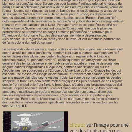
bien pour la zone Atlantique-Europe que pour la zone Pacifique oriental-Amérique du
nord) est ainsi déterminée par un flux de de masses d'air chaud et humide, venus de
l'océan, lequels sont régulés, au long de l'année par le jeu de puissants anticyclones
situés plus au Sud et à l'Est, ou au Nord. Ainsi, pour l'Europe, les dépressions
venues d'Islande prennent en permanence la direction de l'Europe. Pendant l'été,
cette régularité est interrompue par le fait que l'anticyclone des Açores s'augmente et
remonte vers des latitudes plus Nord. Pendant l'hiver, le flux peut être modifié par
l'anticyclone de Sibérie, qui, gagnant jusqu'à l'Ouest peut faire que la pluie des
perturbations se transforme en neige.Le même phénomène se retrouve pour
l'Amérique du Nord, où le flux des dépressions vient de la dépression des
Aléoutiennes, leur régulation de l'anticyclone d'Hawaï et leur éventuelle perturbation
de l'anticyclone du nord du continent
Le passage des dépressions au-dessus des continents européen ou nord-américain
donne ainsi à ces deux continents, pendant la plupart du temps -sauf pendant l'été
où les dépressions pluvieuses cèdent la place à un régime anticyclonique à
tendance stable, ou pendant l'hiver où, épisodiquement les anticylones de l'hiver
génèrent des temps de neige et de froid- ce qu'on appelle un régime de fronts: des
longues bandes longitudinales nuageuses, centrées sur l'Islande ou sur les
Aléoutiennes, se succèdent sur l'Europe ou l'Amérique du Nord. Chaque bande, qui
est donc une masse d'air longitudinale humide -et relativement chaude- est séparée
par une masse d'air plus sèche -et plus froide. La zone de contact entre les bandes
s'appelle un front. Les deux fronts météorologiques les plus courants de ces régions
sont le front chaud et le front froid, le front chaud s'établissant lorsqu'une masse d'air
humide, dépressionnaire, vient au contact d'une masse d'air sec, le front froid, au
contraire, s'établissant lorsqu'une masse d'air sec vient au contact d'une des
bandes longitudinales dépressionnaires. Cette alternance est importante pour
l'aviation de l'Europe et de l'Amérique du Nord car chacun de ces fronts détermine
des conditions météorologiques spécifiques, lesquelles influent, à leur tour sur les
vols -VFR ou IFR
cliquer
sur l'image pour une
vue des fronts météo des