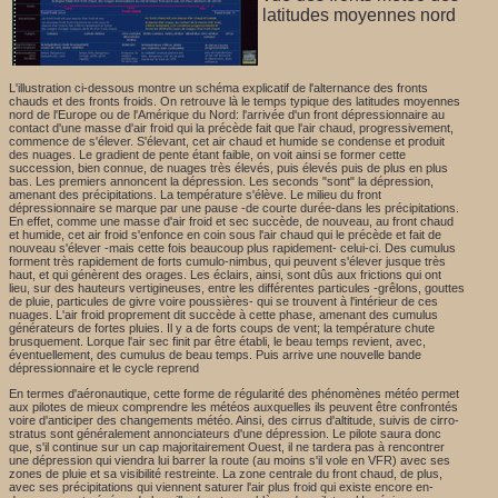
latitudes moyennes nord
L'illustration ci-dessous montre un schéma explicatif de l'alternance des fronts
chauds et des fronts froids. On retrouve là le temps typique des latitudes moyennes
nord de l'Europe ou de l'Amérique du Nord: l'arrivée d'un front dépressionnaire au
contact d'une masse d'air froid qui la précède fait que l'air chaud, progressivement,
commence de s'élever. S'élevant, cet air chaud et humide se condense et produit
des nuages. Le gradient de pente étant faible, on voit ainsi se former cette
succession, bien connue, de nuages très élevés, puis élevés puis de plus en plus
bas. Les premiers annoncent la dépression. Les seconds "sont" la dépression,
amenant des précipitations. La température s'élève. Le milieu du front
dépressionnaire se marque par une pause -de courte durée-dans les précipitations.
En effet, comme une masse d'air froid et sec succède, de nouveau, au front chaud
et humide, cet air froid s'enfonce en coin sous l'air chaud qui le précède et fait de
nouveau s'élever -mais cette fois beaucoup plus rapidement- celui-ci. Des cumulus
forment très rapidement de forts cumulo-nimbus, qui peuvent s'élever jusque très
haut, et qui génèrent des orages. Les éclairs, ainsi, sont dûs aux frictions qui ont
lieu, sur des hauteurs vertigineuses, entre les différentes particules -grêlons, gouttes
de pluie, particules de givre voire poussières- qui se trouvent à l'intérieur de ces
nuages. L'air froid proprement dit succède à cette phase, amenant des cumulus
générateurs de fortes pluies. Il y a de forts coups de vent; la température chute
brusquement. Lorque l'air sec finit par être établi, le beau temps revient, avec,
éventuellement, des cumulus de beau temps. Puis arrive une nouvelle bande
dépressionnaire et le cycle reprend
En termes d'aéronautique, cette forme de régularité des phénomènes météo permet
aux pilotes de mieux comprendre les météos auxquelles ils peuvent être confrontés
voire d'anticiper des changements météo. Ainsi, des cirrus d'altitude, suivis de cirro-
stratus sont généralement annonciateurs d'une dépression. Le pilote saura donc
que, s'il continue sur un cap majoritairement Ouest, il ne tardera pas à rencontrer
une dépression qui viendra lui barrer la route (au moins s'il vole en VFR) avec ses
zones de pluie et sa visibilité restreinte. La zone centrale du front chaud, de plus,
avec ses précipitations qui viennent saturer l'air plus froid qui existe encore en-