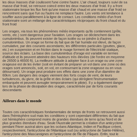
les deux masses d'air coulissent l'une contre l'autre. L'air chaud, toujours suivi de sa
masse d'air froid, se retrouve coincé entre les deux masses d'air froid. Il y a front
stationnaire lorque les flux font qu'une masse d'air chaud et une masse d'air froid se
rencontrent sans que l'un ou l'autre ne remplace l'autre. Les vents ont tendance à
souffler aussi parallèlement à la ligne de contact. Les conditions météo d'un front
stationnaire sont un mélange des caractéristiques réciproques du front chaud et du
front froid
Les orages, via tous les phénomènes météo importants qu'ils contiennent (grêle,
vents, etc.) sont dangereux pour l'aviation. Les orages se déclenchent dans les
cumulonimbus. Ils peuvent exister de façon isolée ou se joindre à d'autres
cumulonimbus. Un orage se forme du fait que de l'air humide est élevé, de façon
cumulative, par des courants ascendants; les différentes particules (gouttes, glace,
etc.) en suspension et en friction dans le nuage forment de l'électricité statique,
source des éclairs. La base des cumulonimbus d'orage est variable en termes
d'altitude et ils peuvent atteindre des hauteurs très élevées (de l'ordre en moyenne
de 26500 à 46500 ft). La meilleure attitude à adopter face à un orage ou une zone
orageuse est de les éviter (soit en évitant de préparer un vol dans une zone où des
orages sont annoncés, soit, en vol, en contournant la zone orageuse ou en vous
détournant). Un orage peut produire ses effets dans une zone d'un diamètre de
60km. Les dangers des orages viennent des forts coups de vent, de leurs
turbulences, du givre, de la grêle et des éclairs (qui dérèglent l'instrumentation
embarquée et peuvent aveugler temporairement le pilote). Il y a également danger
lors de la phase de dissipation des orages, caractérisée par de forts courants
descendants
Ailleurs dans le monde
Toutes ces caractéristiques fondamentales de temps de fronts se retrouvent aussi
dans l'hémisphère sud mais les conditions y sont cependant différentes du fait que
cet hémisphère comprend moins de grandes étendues de terre qu'au Nord et de
plus grandes étendues d'eau. Seule l'Australie permet la création d'un anticyclone
pendant l'hiver austral alors que les océans Atlantique, Indien et Pacifique créent,
respectivement, l'anticyclone de l'Atlantique sud (ou anticyclone de Sainte-Hélène),
l'anticyclone des Mascareignes et l'anticyclone de l'île de Pâques. Enfin, tout le