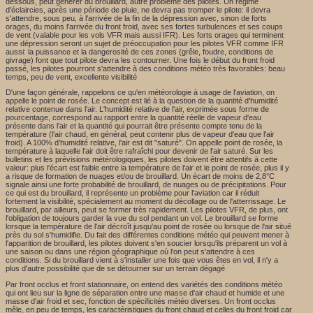
dessous, peut générer du brouillard, autre problème des pilotes. Un régime
d'éclaircies, après une période de pluie, ne devra pas tromper le pilote: il devra
s'attendre, sous peu, à l'arrivée de la fin de la dépression avec, sinon de forts
orages, du moins l'arrivée du front froid, avec ses fortes turbulences et ses coups
de vent (valable pour les vols VFR mais aussi IFR). Les forts orages qui terminent
une dépression seront un sujet de préoccupation pour les pilotes VFR comme IFR
aussi: la puissance et la dangerosité de ces zones (grêle, foudre, conditions de
givrage) font que tout pilote devra les contourner. Une fois le début du front froid
passé, les pilotes pourront s'attendre à des conditions météo très favorables: beau
temps, peu de vent, excellente visibilité
D'une façon générale, rappelons ce qu'en météorologie à usage de l'aviation, on
appelle le point de rosée. Le concept est lié à la question de la quantité d'humidité
relative contenue dans l'air. L'humidité relative de l'air, exprimée sous forme de
pourcentage, correspond au rapport entre la quantité réelle de vapeur d'eau
présente dans l'air et la quantité qui pourrait être présente compte tenu de la
température (l'air chaud, en général, peut contenir plus de vapeur d'eau que l'air
froid). A 100% d'humidité relative, l'air est dit "saturé". On appelle point de rosée, la
température à laquelle l'air doit être rafraîchi pour devenir de l'air saturé. Sur les
bulletins et les prévisions métérologiques, les pilotes doivent être attentifs à cette
valeur: plus l'écart est faible entre la température de l'air et le point de rosée, plus il y
a risque de formation de nuages et/ou de brouillard. Un écart de moins de 2,8°C
signale ainsi une forte probabilité de brouillard, de nuages ou de précipitations. Pour
ce qui est du brouillard, il représente un problème pour l'aviation car il réduit
fortement la visibilité, spécialement au moment du décollage ou de l'atterrissage. Le
brouillard, par ailleurs, peut se former très rapidement. Les pilotes VFR, de plus, ont
l'obligation de toujours garder la vue du sol pendant un vol. Le brouillard se forme
lorsque la température de l'air décroît jusqu'au point de rosée ou lorsque de l'air situé
près du sol s'humidifie. Du fait des différentes conditions météo qui peuvent mener à
l'apparition de brouillard, les pilotes doivent s'en soucier lorsqu'ils préparent un vol à
une saison ou dans une région géographique où l'on peut s'attendre à ces
conditions. Si du brouillard vient à s'installer une fois que vous êtes en vol, il n'y a
plus d'autre possibilité que de se détourner sur un terrain dégagé
Par front occlus et front stationnaire, on entend des variétés des conditions météo
qui ont lieu sur la ligne de séparation entre une masse d'air chaud et humide et une
masse d'air froid et sec, fonction de spécificités météo diverses. Un front occlus
mêle, en peu de temps, les caractéristiques du front chaud et celles du front froid car